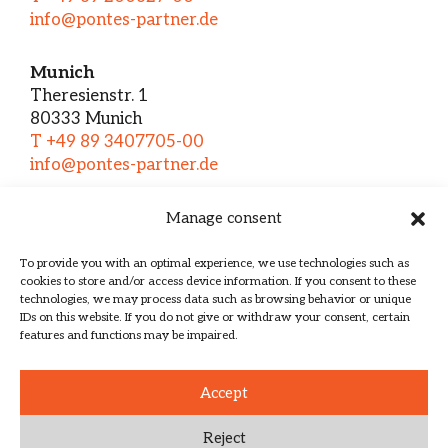
info@pontes-partner.de
Munich
Theresienstr. 1
80333 Munich
T +49 89 3407705-00
info@pontes-partner.de
Manage consent
Home
About us
To provide you with an optimal experience, we use technologies such as
cookies to store and/or access device information. If you consent to these
Services
technologies, we may process data such as browsing behavior or unique
Team
IDs on this website. If you do not give or withdraw your consent, certain
features and functions may be impaired.
Contact
Imprint
Accept
Data protection
Reject